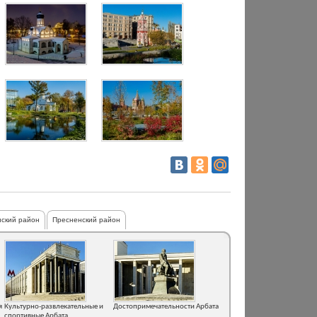
ский район
Пресненский район
я
Культурно-развлекательные и
Достопримечательности Арбата
спортивные Арбата