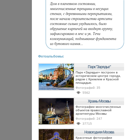
Дом в плачевном состоянии,
многочисленные трещины в несущих
стенах, с деревянными перекрытиями,
после начала строительства артсити
состояние сильно ухудшилось, было
обрушение кирпичей на входную группу,
зафиксировано в мчс и ук. Течи
коммуникаций, подмывание фундамента
из бутового камня...
Фотоальбомы:
Парк "Зарядье"
Парк «Зарядье» построен в
историческом центре города,
рядом с Кремлем и Красной
площадью.
Фотографий:
35
5562
Храмы Москвы
Фотографии многочисленных
объектов православной
архитектуры Москвы
Фотографий:
247
37715
Новогодняя Москва
Красочные фотографии