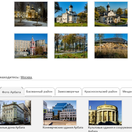
находитесь:
Москва
,
Басманный район
Замоскворечье
Красносельский район
Мещан
Фото Арбата
Таганский район
илые дома Арбата
Коммерческие здания Арбата
Культовые здания и сооружени
Арбата