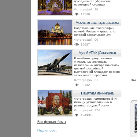
праздничного убранства
новогодней столицы
Фотографий:
20
17549
Москва от заката до рассвета
Потрясающие фотографии
ночной Москвы – красота, от
которой захватывает дух
Фотографий:
90
19987
Музей УГМК (Самолеты)
В альбоме представлены
уникальные экспонаты
летательных аппаратов самой
крупной российской
выставочной площадки военно-
технического профиля.
Фотографий:
31
Вы 
32132
Памятная лениниана
Фотографии памятников В.И.
Ленину, установленных в
разных городах России
Фотографий:
174
124934
Все фотоальбомы
Наш опрос:
Ж