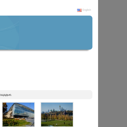
English
лощадью.