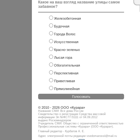
Какое на ваш взгляд название улицы самое
забавное?
Железобетонная
Будочная
Города Волос
Искусственная
Красно-зеленых
Лысая гора
Обогатительная
Перспективная
Приветливая
Прямолинейная
Голосовать
© 2010 - 2026 ООО «Курара»
Название СМИ: Все дома России
Свидетельство о регистрации Средства массовой
информации Эл №ФC77-51111 от 04.09.2012
выдано Роскомнадзором
Учредитель СМИ: Общество с ограниченной ответственностью
Профессиональные системы «Курара» (ООО «Курара»).
Главный редактор - Курбатов А. Е.
Адрес электронной почты редакции vsedomarossii@mail.ru