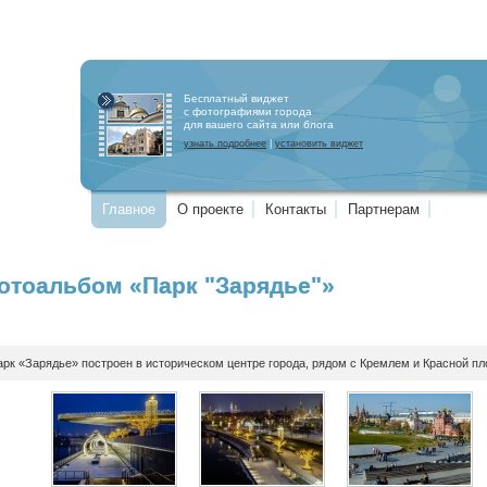
Бесплатный виджет
с фотографиями города
для вашего сайта или блога
узнать подробнее
|
установить виджет
Главное
О проекте
Контакты
Партнерам
отоальбом «Парк "Зарядье"»
арк «Зарядье» построен в историческом центре города, рядом с Кремлем и Красной п